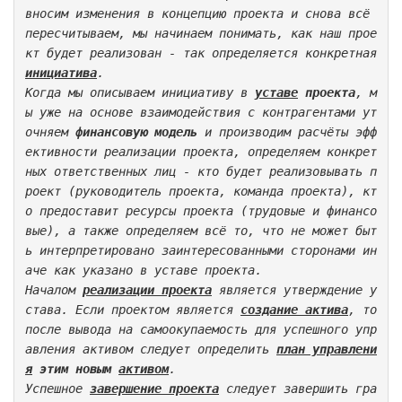
вносим изменения в концепцию проекта и снова всё 
пересчитываем, мы начинаем понимать, как наш прое
кт будет реализован - так определяется конкретная 
инициатива
. 
Когда мы описываем инициативу в 
уставе
 проекта
, м
ы уже на основе взаимодействия с контрагентами ут
очняем 
финансовую модель
 и производим расчёты эфф
ективности реализации проекта, определяем конкрет
ных ответственных лиц - кто будет реализовывать п
роект (руководитель проекта, команда проекта), кт
о предоставит ресурсы проекта (трудовые и финансо
вые), а также определяем всё то, что не может быт
ь интерпретировано заинтересованными сторонами ин
аче как указано в уставе проекта.
Началом 
реализации проекта
 является утверждение у
става. Если проектом является 
создание актива
, то 
после вывода на самоокупаемость для успешного упр
авления активом следует определить 
план управлени
я
 этим новым 
активом
.
Успешное 
завершение проекта
 следует завершить гра