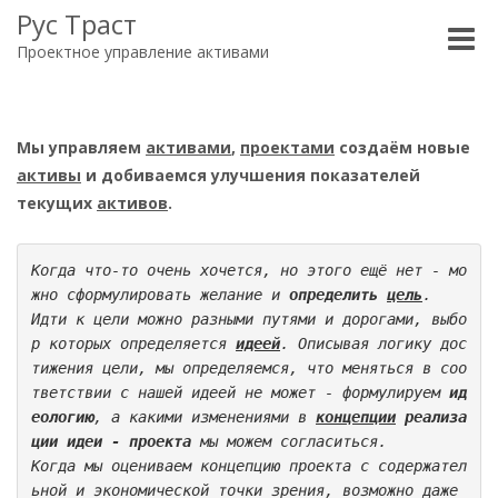
Рус Траст
Toggle
Проектное управление активами
naviga
Мы управляем
активами
,
проектами
создаём новые
активы
и добиваемся улучшения показателей
текущих
активов
.
Когда что-то очень хочется, но этого ещё нет - мо
жно сформулировать желание и 
определить 
цель
.
Идти к цели можно разными путями и дорогами, выбо
р которых определяется 
идеей
. Описывая логику дос
тижения цели, мы определяемся, что меняться в соо
тветствии с нашей идеей не может - формулируем 
ид
еологию
, а какими изменениями в 
концепции
 реализа
ции идеи - проекта
 мы можем согласиться. 
Когда мы оцениваем концепцию проекта с содержател
ьной и экономической точки зрения, возможно даже 